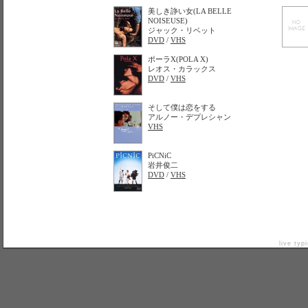
美しき諍い女(LA BELLE
NOISEUSE)
ジャック・リベット
DVD
/
VHS
ポーラX(POLA X)
レオス・カラックス
DVD
/
VHS
そして僕は恋をする
アルノー・デプレシャン
VHS
PiCNiC
岩井俊二
DVD
/
VHS
live typ