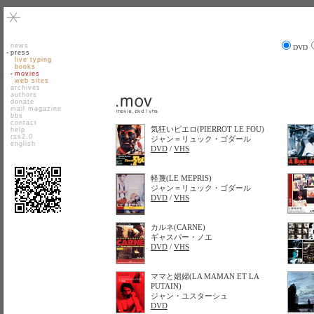
news
DVD
press
live typing
books
movies
web sites
archives
authors
donate
mail magazine
bbs
contact
気狂いピエロ(PIERROT LE FOU)
help
rss2.0
ジャン＝リュック・ゴダール
english
DVD
/
VHS
軽蔑(LE MEPRIS)
ジャン＝リュック・ゴダール
DVD
/
VHS
カルネ(CARNE)
ギャスパー・ノエ
DVD
/
VHS
ママと娼婦(LA MAMAN ET LA
PUTAIN)
ジャン・ユスターシュ
DVD